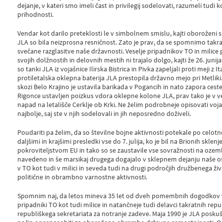
dejanje, v kateri smo imeli čast in privilegij sodelovati, razumeli tudi 
prihodnosti.
Vendar kot darilo preteklosti le v simbolnem smislu, kajti oboroženi 
JLA so bila neizprosna resničnost. Zato je prav, da se spomnimo ta
svečane razglasitve naše državnosti. Veselje pripadnikov TO in milice pa
svojih dolžnostih in delovnih mestih ni trajalo dolgo, kajti že 26. juni
so tanki JLA iz vojašnice Ilirska Bistrica in Pivka zapeljali proti meji z Ital
protiletalska oklepna baterija JLA prestopila državno mejo pri Metliki
skozi Belo Krajino je ustavila barikada v Pogancih in nato zapora ceste 
Rigonce ustavljen poizkus vdora oklepne kolone JLA, prav tako je v 
napad na letališče Cerklje ob Krki. Ne želim podrobneje opisovati vojašk
najbolje, saj ste v njih sodelovali in jih neposredno doživeli.
Poudariti pa želim, da so številne bojne aktivnosti potekale po celo
daljšimi in krajšimi presledki vse do 7. julija, ko je bil na Brionih skl
pokroviteljstvom EU in tako so se zaustavile vse sovražnosti na ozemlj
navedeno in še marsikaj drugega dogajalo v sklepnem dejanju naše 
v TO kot tudi v milici in seveda tudi na drugi področjih družbenega 
politične in obrambno varnostne aktivnosti.
Spomnim naj, da letos mineva 35 let od dveh pomembnih dogodkov v
pripadniki TO kot tudi milice in natančneje tudi delavci takratnih rep
republiškega sekretariata za notranje zadeve. Maja 1990 je JLA poskuša