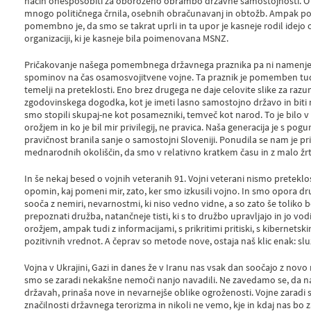
način onesposobiti za oboroženo obrambo državne samostojnosti. O te
mnogo političnega črnila, osebnih obračunavanj in obtožb. Ampak 
pomembno je, da smo se takrat uprli in ta upor je kasneje rodil idejo
organizaciji, ki je kasneje bila poimenovana MSNZ.
Pričakovanje našega pomembnega državnega praznika pa ni namenjeno
spominov na čas osamosvojitvene vojne. Ta praznik je pomemben tudi 
temelji na preteklosti. Eno brez drugega ne daje celovite slike za 
zgodovinskega dogodka, kot je imeti lasno samostojno državo in biti na
smo stopili skupaj-ne kot posamezniki, temveč kot narod. To je bilo v 
orožjem in ko je bil mir privilegij, ne pravica. Naša generacija je s p
pravičnost branila sanje o samostojni Sloveniji. Ponudila se nam je pr
mednarodnih okoliščin, da smo v relativno kratkem času in z malo žrt
In še nekaj besed o vojnih veteranih 91. Vojni veterani nismo preteklo
opomin, kaj pomeni mir, zato, ker smo izkusili vojno. In smo opora dr
sooča z nemiri, nevarnostmi, ki niso vedno vidne, a so zato še toliko 
prepoznati družba, natančneje tisti, ki s to družbo upravljajo in jo vod
orožjem, ampak tudi z informacijami, s prikritimi pritiski, s kibernets
pozitivnih vrednot. A čeprav so metode nove, ostaja naš klic enak: služ
Vojna v Ukrajini, Gazi in danes že v Iranu nas vsak dan soočajo z novo 
smo se zaradi nekakšne nemoči nanjo navadili. Ne zavedamo se, da 
državah, prinaša nove in nevarnejše oblike ogroženosti. Vojne zaradi
značilnosti državnega terorizma in nikoli ne vemo, kje in kdaj nas bo z