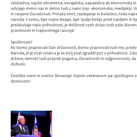
veličastna, naj bo obrambna, osvajalska, napadalna ali ekonomska in v
odvijajo mimo nas in delno tudi z nami (npr. ekonomska, medijska). Vo
in ranjene človečnosti. Prinaša smrt, razdejanje in bolečino, toda največj
naroda. V svetu, kjer vojne divjajo, kjer ljudje bežijo pred nasiljem 
preizkušajo našo prihodnost, je dolžnost vseh držav-tudi naše Sloveni
pravičnosti in trajnostnega razvoja!
Spoštovani!
Ko bomo praznovali Dan državnosti, bomo praznovali tudi mir, pre
Naroda, ki je znal vstati-a je še bolj znal zgraditi pot v prihodnost. Zat
države, temveč tudi praznik poguma, človečnosti in odgovornosti, da
doživeli.
Čestitke vsem in srečno Slovenija! Vojnim veteranom pa: spoštujmo s
domovino!