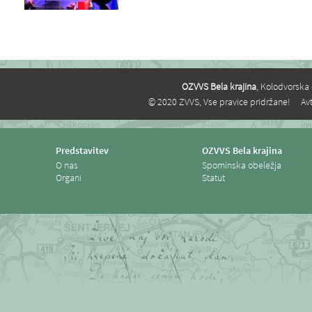
OZVVS Bela krajina
, Kolodvorska 
© 2020 ZVVS, Vse pravice pridržane!
Avt
Predstavitev
OZVVS Bela krajina
O nas
Spominska obeležja
Organi
Statut