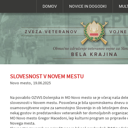
DOMOV
NOVICE IN DOGODKI
MUL
SLOVESNOST V NOVEM MESTU
Novo mesto
19.06.2025
Na povabilo OZVVS Dolenjska in MO Novo mesto se je včeraj naša dele
slovesnosti v Novem mestu. Posvečena je bila spominskemu dnevu o
osamosvojitvene vojne za samostojno Slovenijo in ob letošnjem dnevu 
nekaj gostov in predstavnikov veteranskih ter domoljubnih organizac
MO Novo mesto Gregor Macedoni, lep kulturni program so pripravile di
Novega mesta.