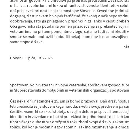
Slavnostni govornik na prireditvi pa je bil naš predsednik ZVVS Ladisla
orisal ves revolucionarni lok za ohranitev slovenske identitete v celot
naš prispevek pri nastajanju samostojne Slovenije. Seveda se je dotak
dogajanj, zlasti nevarnih vojnih žarišč tudi že skoraj v naši neposredni 
odobravanja, zato ga prilagamo v priponki in ga lahko v celoti preber
Oba govornika sta poudarila pomen prizadevanja za prekinitev vojn i
veterani imamo pri tem pomembno vlogo, saj smo tudi sami izkusili v
smo se še malo podružili in obudili nekaj spominov iz osamosvojitven
samostojne države.
Slavko Male
Govor L. Lipiča, 18.6.2025
Spoštovani vojni veterani in vojne veteranke, spoštovani gospod žup
in SP, predstavniki domoljubnih in veteranskih organizacij, spoštovani
Čez nekaj dni, natančneje 25. junija bomo praznovali Dan državnosti. Da
leti uresničila želja slovenskega naroda, živeti v svoji, predvsem pa sam
čestitke vsem, ki so skozi stoletja s svojim delom prispevali temu, da 
identiteto in zavedanje o lastni preteklosti in prihodnosti, da bi ob ko
uporniškega duha in si z orožjem v roki izboril svojo državo. Takrat s
toliko, kolikor je močan njegov spomin. Takšno razumevanje je omog